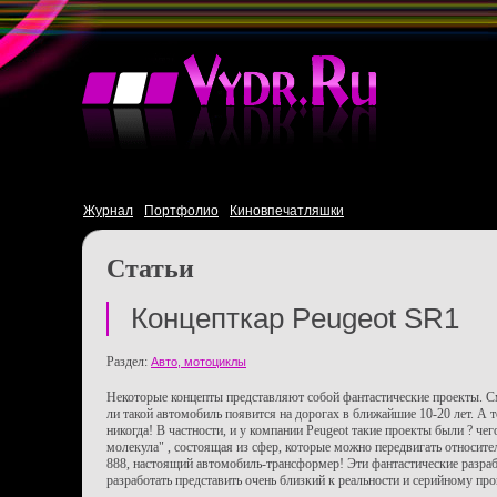
Журнал
Портфолио
Киновпечатляшки
Статьи
Концепткар Peugeot SR1
Раздел:
Авто, мотоциклы
Некоторые концепты представляют собой фантастические проекты. 
ли такой автомобиль появится на дорогах в ближайшие 10-20 лет. А т
никогда! В частности, и у компании Peugeot такие проекты были ? че
молекула" , состоящая из сфер, которые можно передвигать относител
888, настоящий автомобиль-трансформер! Эти фантастические разра
разработать представить очень близкий к реальности и серийному пр