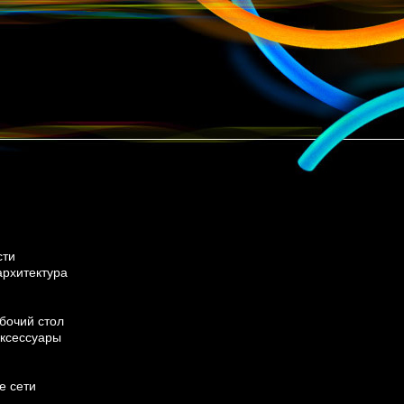
сти
архитектура
бочий стол
ксессуары
е сети