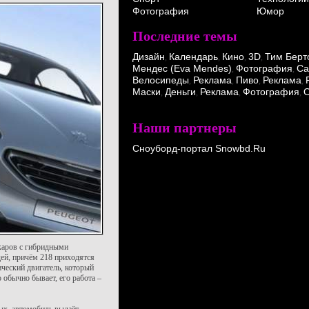
Фотография
Юмор
Последние темы
Дизайн
Календарь
Кино
3D
Тим Берт
,
,
,
,
Мендес (Eva Mendes)
Фотография
Ca
,
,
Велосипеды
Реклама
Пиво
Реклама
,
,
,
,
Маски
Деньги
Реклама
Фотография
О
,
,
,
,
Наши партнеры
Сноуборд-портал Snowbd.Ru
каров с гибридными
ей, причём 218 приходятся
ический двигатель, который
 обычно бывает, его работа –