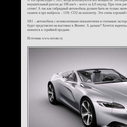
А что происходит с SR1, когда используются все мощности? Во-перв
внушительный разгон до 100 км/ч – всего за 4,9 секунд. При этом рас
сотню! А так как гибридный автомобиль должен быть не только эко
скажем и про выбросы – 119г. CO2 на километр. Это очень хороший 
SR1 – автомобиль с великолепными показателями и стильным экстерь
будет представлен на выставке в Женеве. А дальше? Хочется надеятьс
появится в серийной продаже.
Источник www.novate.ru