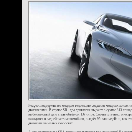
Peugeot поддерживает модную тенденцию создания мощных концепт
двигателями. В случае SR1 два двигателя выдают в сумме 313 лошад
на бензиновый двигатель объёмом 1.6 литра. Соответственно, электр
находится в задней части автомобиля, выдаёт 95 «лошадей» и, как это
движение на малых скоростях.