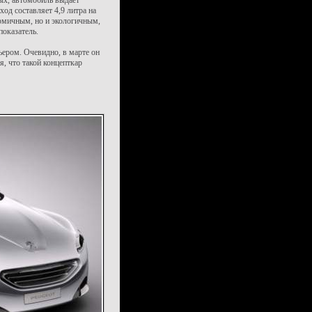
ых, автомобиль выдаёт
ход составляет 4,9 литра на
номичным, но и экологичным,
показатель.
ером. Очевидно, в марте он
я, что такой концепткар