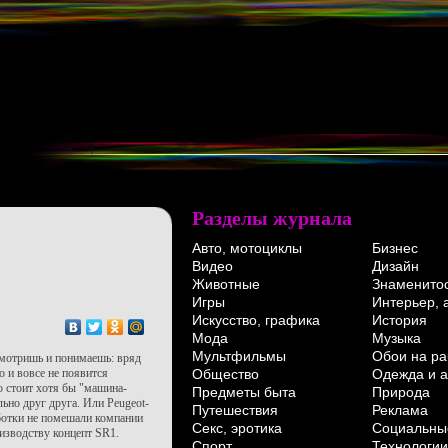
Разделы журнала
Авто, мотоциклы
Бизнес
Видео
Дизайн
Животные
Знаменито
Игры
Интерьер, 
Искусство, графика
История
Мода
Музыка
Мультфильмы
Обои на ра
Смотришь и понимаешь: вряд
Общество
Одежда и а
о и вовсе не появится
го стоит хотя бы "машина-
Предметы быта
Природа
ьно друг друга. Или Peugeot-
Путешествия
Реклама
ботки не помешали компании
Секс, эротика
Социальны
оизводству концепт SR1.
Спорт
Технологии